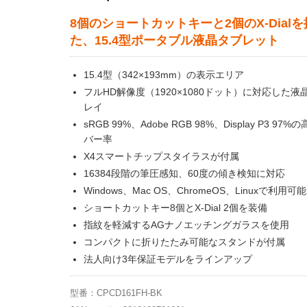
8個のショートカットキーと2個のX-Dial
た、15.4型ポータブル液晶タブレット
15.4型（342×193mm）の表示エリア
フルHD解像度（1920×1080ドット）に対応した液
レイ
sRGB 99%、Adobe RGB 98%、Display P3 97
バー率
X4スマートチップスタイラスが付属
16384段階の筆圧感知、60度の傾き検知に対応
Windows、Mac OS、ChromeOS、Linuxで利用可能
ショートカットキー8個とX-Dial 2個を装備
指紋を軽減するAGナノエッチングガラスを使用
コンパクトに折りたたみ可能なスタンドが付属
法人向け3年保証モデルをラインアップ
型番：CPCD161FH-BK