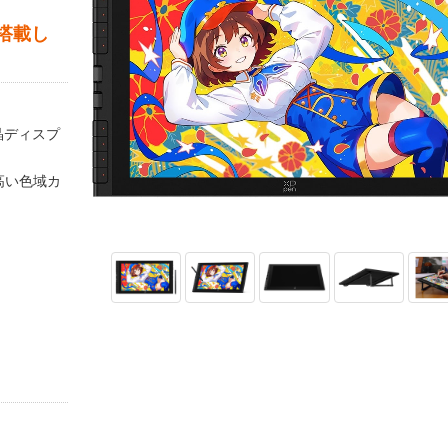
を搭載し
晶ディスプ
%の高い色域カ