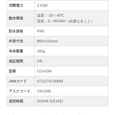
消費電力
3.03W
温度：-20～40℃
動作環境
湿度：5～95%RH（結露なきこと）
防水規格
IP65
外形寸法
Ø54×110mm
本体重量
200g
保証期間
2年
型番
CC410W
JANコード
4711174726684
アスクコード
CM1808
発売時期
2026年 6月18日