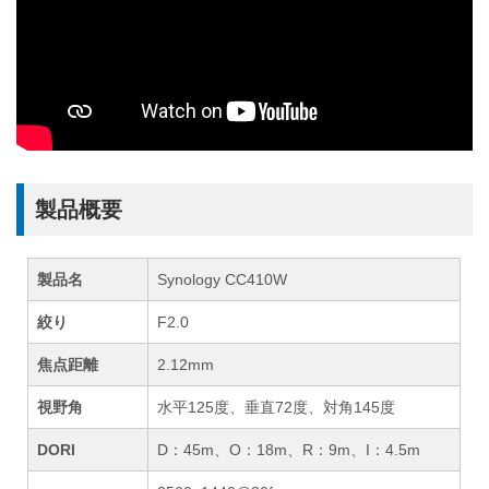
製品概要
製品名
Synology CC410W
絞り
F2.0
焦点距離
2.12mm
視野角
水平125度、垂直72度、対角145度
DORI
D：45m、O：18m、R：9m、I：4.5m