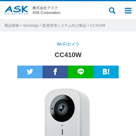
株式会社アスク
サ
メ
ASK Corporation
イ
ニ
ト
ュ
製品情報
>
Synology
>
監視管理システム向け製品
> CC410W
内
ー
検
Wi-Fiカメラ
索
CC410W