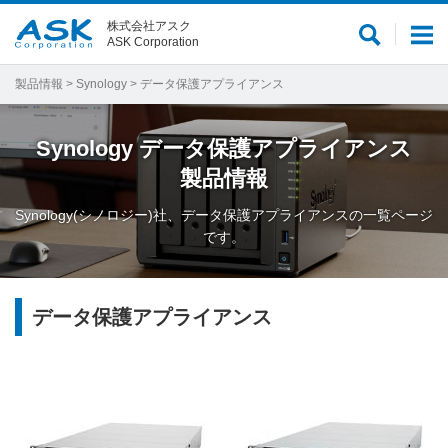
株式会社アスク
サ
メ
ASK Corporation
イ
ニ
ト
ュ
製品情報
>
Synology
> データ保護アプライアンス
内
ー
検
Synology
データ保護アプライアンス
索
製品情報
Synology(シノロジー)社、データ保護アプライアンスの一覧ページ
です。
データ保護アプライアンス