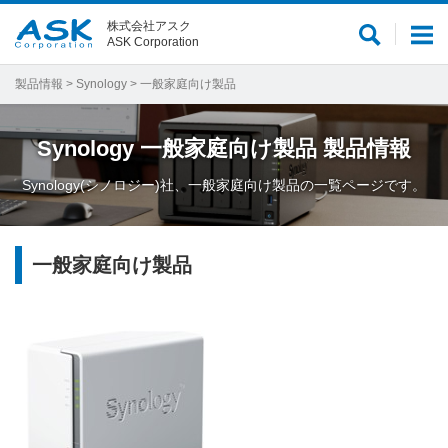
株式会社アスク
サ
メ
ASK Corporation
イ
ニ
ト
ュ
製品情報
>
Synology
> 一般家庭向け製品
内
ー
検
Synology
一般家庭向け製品
製品情報
索
Synology(シノロジー)社、一般家庭向け製品の一覧ページです。
一般家庭向け製品