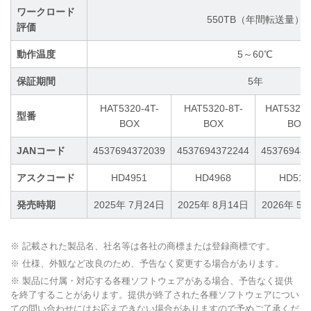
ワークロード
550TB（年間転送量）
評価
動作温度
5～60℃
保証期間
5年
HAT5320-4T-
HAT5320-8T-
HAT5320-
型番
BOX
BOX
BOX
JANコード
4537694372039
4537694372244
453769440
アスクコード
HD4951
HD4968
HD518
発売時期
2025年 7月24日
2025年 8月14日
2026年 5
※ 記載された製品名、社名等は各社の商標または登録商標です。
※ 仕様、外観など改良のため、予告なく変更する場合があります。
※ 製品に付属・対応する各種ソフトウェアがある場合、予告なく提供
を終了することがあります。提供が終了された各種ソフトウェアについ
ての問い合わせにはお応えできない場合がありますので予めご了承くだ