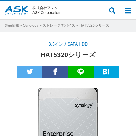
株式会社アスク
サ
メ
ASK Corporation
イ
ニ
ト
ュ
製品情報
>
Synology
>
ストレージデバイス
> HAT5320シリーズ
内
ー
検
3.5インチSATA HDD
索
HAT5320シリーズ