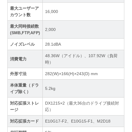
最大ユーザーア
16,000
カウント数
最大同時接続数
2,000
(SMB,FTP,AFP)
ノイズレベル
28.1dBA
48.36W（アイドル）、107.92W（負荷
消費電力
時）
外形寸法
282(W)×166(H)×243(D) mm
本体重量（ドラ
5.2kg
イブ除く）
対応拡張ストレ
DX1215×2（最大36台のドライブ接続対
ージ
応）
対応拡張カード
E10G17-F2、E10G15-F1、M2D18