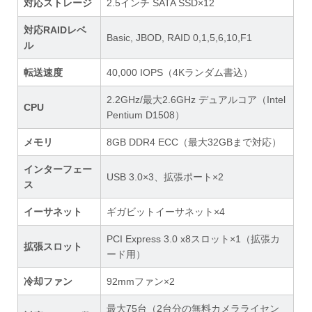
対応ストレージ
2.5インチ SATA SSD×12
対応RAIDレベ
Basic, JBOD, RAID 0,1,5,6,10,F1
ル
転送速度
40,000 IOPS（4Kランダム書込）
2.2GHz/最大2.6GHz デュアルコア（Intel
CPU
Pentium D1508）
メモリ
8GB DDR4 ECC（最大32GBまで対応）
インターフェー
USB 3.0×3、拡張ポート×2
ス
イーサネット
ギガビットイーサネット×4
PCI Express 3.0 x8スロット×1（拡張カ
拡張スロット
ード用）
冷却ファン
92mmファン×2
最大75台（2台分の無料カメラライセン