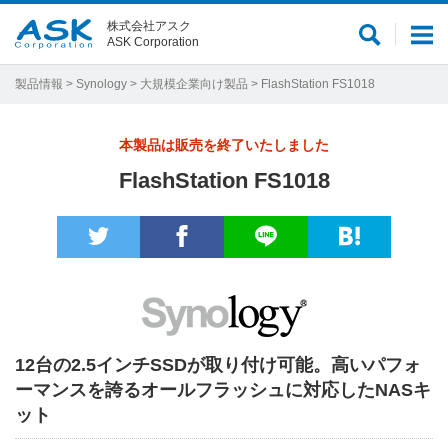
株式会社アスク
サ
メ
ASK Corporation
イ
ニ
ト
ュ
製品情報
>
Synology
>
大規模企業向け製品
> FlashStation FS1018
内
ー
検
本製品は販売を終了いたしました
索
FlashStation FS1018
12台の2.5インチSSDが取り付け可能。高いパフォ
ーマンスを誇るオールフラッシュに対応したNASキ
ット