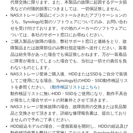
代替交換に限ります。また、本製品の故障に起因するデータ損
失などの付随的損害につきましては、一切保証致しません。
NASストレージ製品にインストールされたアプリケーションの
うち、Synology社製のソフトウェアについてのみ、お問い合わ
せを受け付けております。その他のメーカーのソフトウェアに
ついては、各社のサポート窓口にお尋ねください。
ご購入製品が故障の場合、弊社サポート窓口と連絡をとり、故
障製品または故障部位のみ弊社指定場所へ送付ください。装着
品は紛失等があった場合でも保証致しかねます。万が一装着品
に障害が発生してしまった場合でも、当社は一切その責任を負
わないものとします。
NASストレージ筐体ご購入後、HDDまたはSSDをご自分で装填
してご使用になる場合、Synology社のHDD・SSD動作検証リス
トを参照ください。（
動作検証リストはこちら
）
動作検証リストに無いHDD・SSDをご使用になり、動作不具合
が発生した場合サポートの対象外とさせて頂きます。
NASストレージ筐体故障の場合、故障箇所の交換または良品製
品と交換させて頂きます。詳細な修理報告書は、提出しており
ませんので予めご了承ください。
HDD組込モデルの場合、一度個装箱を開封し、HDDの組込及び
動作確認作業を弊社にて実施しております。Synology社から出