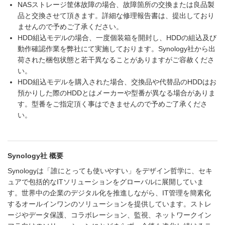
NASストレージ筐体故障の場合、故障箇所の交換または良品製
品と交換させて頂きます。詳細な修理報告書は、提出しており
ませんので予めご了承ください。
HDD組込モデルの場合、一度個装箱を開封し、HDDの組込及び
動作確認作業を弊社にて実施しております。Synology社から出
荷された梱包状態と若干異なることがありますがご容赦くださ
い。
HDD組込モデルを購入された場合、交換品や代替品のHDDはお
預かりした際のHDDとはメーカーや型番が異なる場合がありま
す。型番をご指定頂く事はできませんので予めご了承くださ
い。
Synology社 概要
Synologyは「誰にとっても使いやすい」をデザイン哲学に、セキ
ュアで包括的なITソリューションをグローバルに展開していま
す。世界中の企業のデジタル化を推進しながら、IT管理を簡素化
するオールインワンのソリューションを提供しています。ストレ
ージやデータ保護、コラボレーション、監視、ネットワークイン