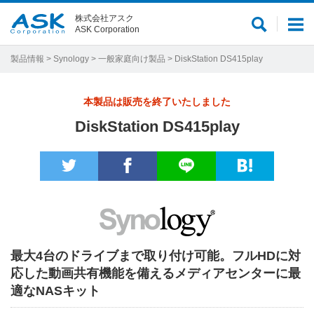
株式会社アスク
サ
メ
ASK Corporation
イ
ニ
ト
ュ
製品情報
>
Synology
>
一般家庭向け製品
> DiskStation DS415play
内
ー
検
本製品は販売を終了いたしました
索
DiskStation DS415play
最大4台のドライブまで取り付け可能。フルHDに対
応した動画共有機能を備えるメディアセンターに最
適なNASキット