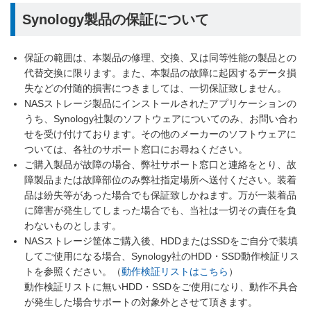
Synology製品の保証について
保証の範囲は、本製品の修理、交換、又は同等性能の製品との
代替交換に限ります。また、本製品の故障に起因するデータ損
失などの付随的損害につきましては、一切保証致しません。
NASストレージ製品にインストールされたアプリケーションの
うち、Synology社製のソフトウェアについてのみ、お問い合わ
せを受け付けております。その他のメーカーのソフトウェアに
ついては、各社のサポート窓口にお尋ねください。
ご購入製品が故障の場合、弊社サポート窓口と連絡をとり、故
障製品または故障部位のみ弊社指定場所へ送付ください。装着
品は紛失等があった場合でも保証致しかねます。万が一装着品
に障害が発生してしまった場合でも、当社は一切その責任を負
わないものとします。
NASストレージ筐体ご購入後、HDDまたはSSDをご自分で装填
してご使用になる場合、Synology社のHDD・SSD動作検証リス
トを参照ください。（
動作検証リストはこちら
）
動作検証リストに無いHDD・SSDをご使用になり、動作不具合
が発生した場合サポートの対象外とさせて頂きます。