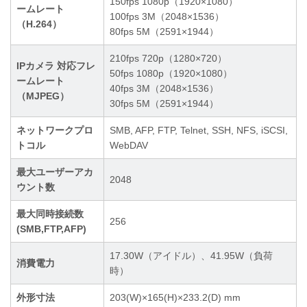
150fps 1080p（1920×1080）
ームレート
100fps 3M（2048×1536）
（H.264）
80fps 5M（2591×1944）
210fps 720p（1280×720）
IPカメラ 対応フレ
50fps 1080p（1920×1080）
ームレート
40fps 3M（2048×1536）
（MJPEG）
30fps 5M（2591×1944）
ネットワークプロ
SMB, AFP, FTP, Telnet, SSH, NFS, iSCSI,
トコル
WebDAV
最大ユーザーアカ
2048
ウント数
最大同時接続数
256
(SMB,FTP,AFP)
17.30W（アイドル）、41.95W（負荷
消費電力
時）
外形寸法
203(W)×165(H)×233.2(D) mm