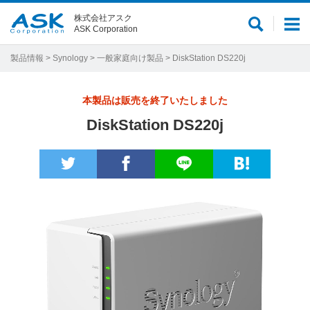
株式会社アスク
サ
メ
ASK Corporation
イ
ニ
ト
ュ
製品情報
>
Synology
>
一般家庭向け製品
> DiskStation DS220j
内
ー
検
本製品は販売を終了いたしました
索
DiskStation DS220j