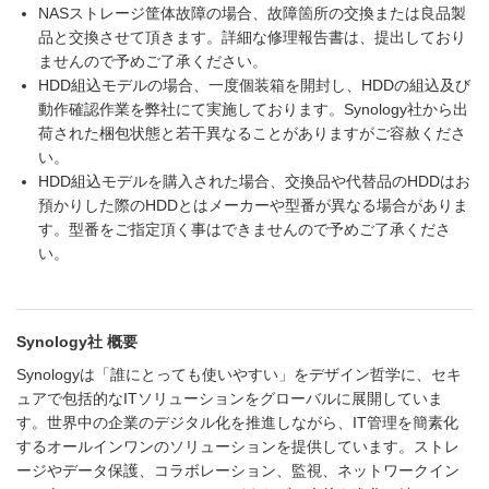
NASストレージ筐体故障の場合、故障箇所の交換または良品製
品と交換させて頂きます。詳細な修理報告書は、提出しており
ませんので予めご了承ください。
HDD組込モデルの場合、一度個装箱を開封し、HDDの組込及び
動作確認作業を弊社にて実施しております。Synology社から出
荷された梱包状態と若干異なることがありますがご容赦くださ
い。
HDD組込モデルを購入された場合、交換品や代替品のHDDはお
預かりした際のHDDとはメーカーや型番が異なる場合がありま
す。型番をご指定頂く事はできませんので予めご了承くださ
い。
Synology社 概要
Synologyは「誰にとっても使いやすい」をデザイン哲学に、セキ
ュアで包括的なITソリューションをグローバルに展開していま
す。世界中の企業のデジタル化を推進しながら、IT管理を簡素化
するオールインワンのソリューションを提供しています。ストレ
ージやデータ保護、コラボレーション、監視、ネットワークイン