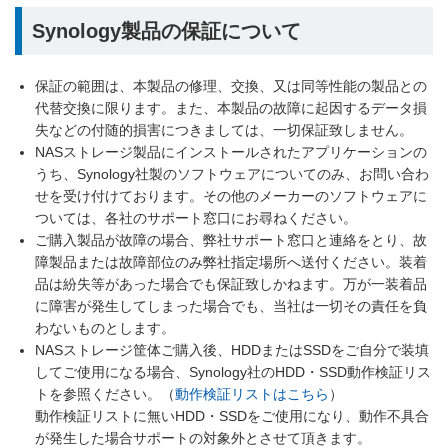
Synology製品の保証について
保証の範囲は、本製品の修理、交換、又は同等性能の製品との
代替交換に限ります。また、本製品の故障に起因するデータ損
失などの付随的損害につきましては、一切保証致しません。
NASストレージ製品にインストールされたアプリケーションの
うち、Synology社製のソフトウェアについてのみ、お問い合わ
せを受け付けております。その他のメーカーのソフトウェアに
ついては、各社のサポート窓口にお尋ねください。
ご購入製品が故障の場合、弊社サポート窓口と連絡をとり、故
障製品または故障部位のみ弊社指定場所へ送付ください。装着
品は紛失等があった場合でも保証致しかねます。万が一装着品
に障害が発生してしまった場合でも、当社は一切その責任を負
わないものとします。
NASストレージ筐体ご購入後、HDDまたはSSDをご自分で装填
してご使用になる場合、Synology社のHDD・SSD動作検証リス
トを参照ください。（
動作検証リストはこちら
）
動作検証リストに無いHDD・SSDをご使用になり、動作不具合
が発生した場合サポートの対象外とさせて頂きます。