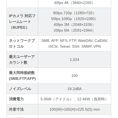
40fps 4K（3840×2160）
80fps 720p（1280×720）
IPカメラ 対応フ
50fps 1080p（1920×1080）
レームレート
40fps 3M（2048×1536）
（MJPEG）
20fps 5M（2591×1944）
ネットワークプ
SMB, AFP, NFS, FTP, WebDAV, CalDAV,
ロトコル
iSCSI, Telnet, SSH, SNMP, VPN
最大ユーザーア
1,024
カウント数
最大同時接続数
100
(SMB,FTP,AFP)
ノイズレベル
18.2dBA
消費電力
5.06W（アイドル）、12.46W（負荷時）
外形寸法
100(W)×165(H)×225.5(D) mm