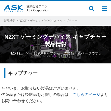
株式会社アスク
サ
メ
ASK Corporation
イ
ニ
ト
ュ
製品情報
>
NZXT
>
ゲーミングデバイス
> キャプチャー
内
ー
検
NZXT
ゲーミングデバイス
キャプチャー
索
製品情報
NZXT社、ゲーミングキャプチャーの製品一覧ページです。
キャプチャー
ただいま、お取り扱い製品はございません。
代替品または後継品をお探しの場合は、
こちらのページ
より
お問い合わせください。