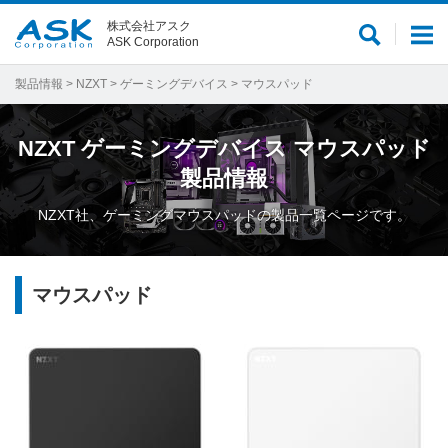
株式会社アスク
サ
メ
ASK Corporation
イ
ニ
ト
ュ
製品情報
>
NZXT
>
ゲーミングデバイス
> マウスパッド
内
ー
検
NZXT
ゲーミングデバイス
マウスパッド
索
製品情報
NZXT社、ゲーミングマウスパッドの製品一覧ページです。
マウスパッド