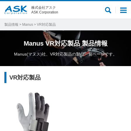
株式会社アスク
サ
メ
ASK Corporation
イ
ニ
ト
ュ
製品情報
>
Manus
> VR対応製品
内
ー
検
Manus
VR対応製品
製品情報
索
Manus(マヌス)社、VR対応製品の製品一覧ページです。
VR対応製品