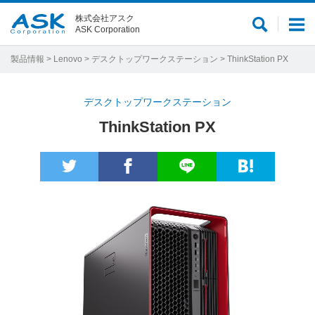
株式会社アスク
サ
メ
ASK Corporation
イ
ニ
ト
ュ
製品情報
>
Lenovo
>
デスクトップワークステーション
> ThinkStation PX
内
ー
検
デスクトップワークステーション
索
ThinkStation PX