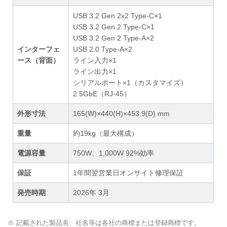
USB 3.2 Gen 2x2 Type-C×1
USB 3.2 Gen 2 Type-C×1
USB 3.2 Gen 2 Type-A×2
インターフェ
USB 2.0 Type-A×2
ース（背面）
ライン入力×1
ライン出力×1
シリアルポート×1（カスタマイズ）
2.5GbE（RJ-45）
外形寸法
165(W)×440(H)×453.9(D) mm
重量
約19kg（最大構成）
電源容量
750W、1,000W 92%効率
保証
1年間翌営業日オンサイト修理保証
発売時期
2026年 3月
※ 記載された製品名、社名等は各社の商標または登録商標です。