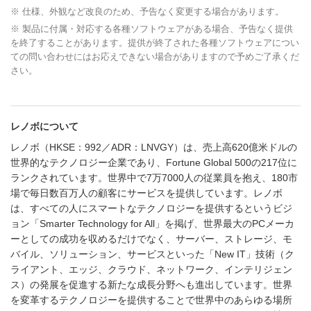
※ 仕様、外観など改良のため、予告なく変更する場合があります。
※ 製品に付属・対応する各種ソフトウェアがある場合、予告なく提供
を終了することがあります。提供が終了された各種ソフトウェアについ
ての問い合わせにはお応えできない場合がありますので予めご了承くだ
さい。
レノボについて
レノボ（HKSE：992／ADR：LNVGY）は、売上高620億米ドルの
世界的なテクノロジー企業であり、Fortune Global 500の217位に
ランクされています。世界中で7万7000人の従業員を抱え、180市
場で毎日数百万人の顧客にサービスを提供しています。レノボ
は、すべての人にスマートなテクノロジーを提供するというビジ
ョン「Smarter Technology for All」を掲げ、世界最大のPCメーカ
ーとしての成功を収めるだけでなく、サーバー、ストレージ、モ
バイル、ソリューション、サービスといった「New IT」技術（ク
ライアント、エッジ、クラウド、ネットワーク、インテリジェン
ス）の発展を促進する新たな成長分野へも進出しています。世界
を変革するテクノロジーを提供することで世界中のあらゆる場所