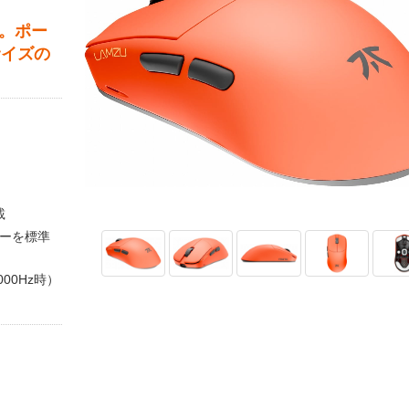
ル。ポー
サイズの
載
バーを標準
00Hz時）