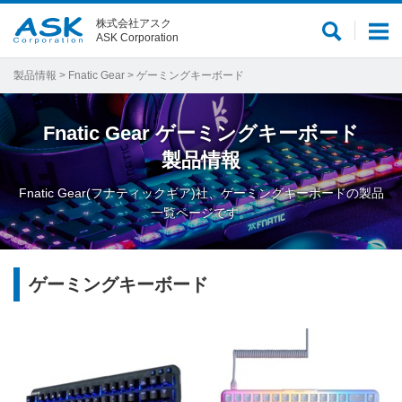
株式会社アスク
サ
メ
ASK Corporation
イ
ニ
ト
ュ
製品情報
>
Fnatic Gear
> ゲーミングキーボード
内
ー
検
Fnatic Gear
ゲーミングキーボード
索
製品情報
Fnatic Gear(フナティックギア)社、ゲーミングキーボードの製品
一覧ページです。
ゲーミングキーボード