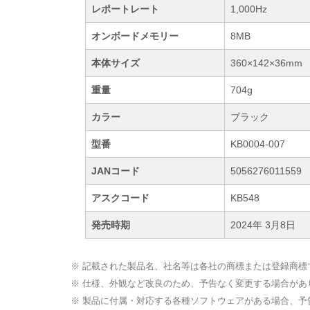
レポートレート
1,000Hz
オンボードメモリー
8MB
本体サイズ
360×142×36mm
重量
704g
カラー
ブラック
型番
KB0004-007
JANコード
5056276011559
アスクコード
KB548
発売時期
2024年 3月8日
※ 記載された製品名、社名等は各社の商標または登録商標
※ 仕様、外観など改良のため、予告なく変更する場合があ
※ 製品に付属・対応する各種ソフトウェアがある場合、