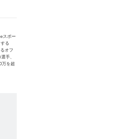
たeスポー
引する
あるオフ
ロ選手、
0万を超