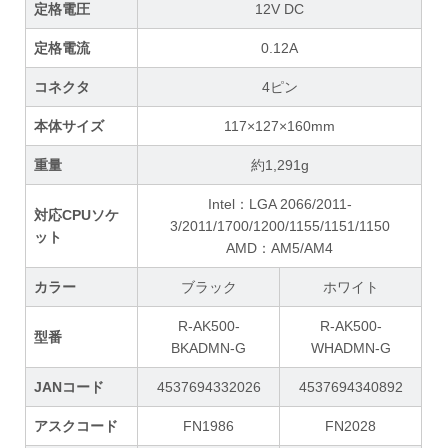
定格電圧
12V DC
定格電流
0.12A
コネクタ
4ピン
本体サイズ
117×127×160mm
重量
約1,291g
Intel：LGA 2066/2011-
対応CPUソケ
3/2011/1700/1200/1155/1151/1150
ット
AMD：AM5/AM4
カラー
ブラック
ホワイト
R-AK500-
R-AK500-
型番
BKADMN-G
WHADMN-G
JANコード
4537694332026
4537694340892
アスクコード
FN1986
FN2028