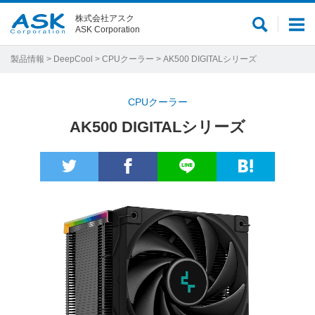
株式会社アスク
サ
メ
ASK Corporation
イ
ニ
ト
ュ
製品情報
>
DeepCool
>
CPUクーラー
> AK500 DIGITALシリーズ
内
ー
検
CPUクーラー
索
AK500 DIGITALシリーズ