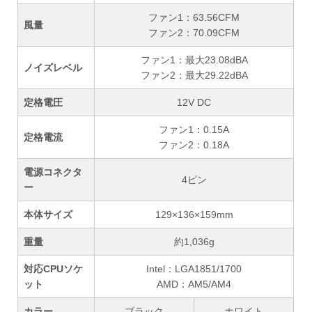
ファン1：63.56CFM
風量
ファン2：70.09CFM
ファン1：最大23.08dBA
ノイズレベル
ファン2：最大29.22dBA
定格電圧
12V DC
ファン1：0.15A
定格電流
ファン2：0.18A
電源コネクタ
4ピン
ー
本体サイズ
129×136×159mm
重量
約1,036g
対応CPUソケ
Intel：LGA1851/1700
ット
AMD：AM5/AM4
カラー
ブラック
ホワイト