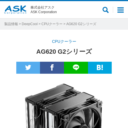
株式会社アスク
サ
メ
ASK Corporation
イ
ニ
ト
ュ
製品情報
>
DeepCool
>
CPUクーラー
> AG620 G2シリーズ
内
ー
検
CPUクーラー
索
AG620 G2シリーズ