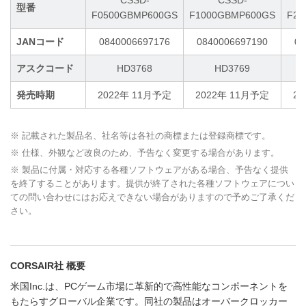
CSSD-
CSSD-
型番
F0500GBMP600GS
F1000GBMP600GS
F20
JANコード
0840006697176
0840006697190
08
アスクコード
HD3768
HD3769
発売時期
2022年 11月予定
2022年 11月予定
2
※ 記載された製品名、社名等は各社の商標または登録商標です。
※ 仕様、外観など改良のため、予告なく変更する場合があります。
※ 製品に付属・対応する各種ソフトウェアがある場合、予告なく提供
を終了することがあります。提供が終了された各種ソフトウェアについ
ての問い合わせにはお応えできない場合がありますので予めご了承くだ
さい。
CORSAIR社 概要
米国Inc.は、PCゲーム市場に革新的で高性能なコンポーネントを
もたらすグローバル企業です。同社の製品はオーバークロッカー