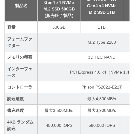
Gen4 x4 NVMe
G
製品名
Gen4 x4 NVMe
M.2 SSD 500GB
M
M.2 SSD 1TB
（販売終了製品）
（
容量
500GB
1TB
フォームファ
M.2 Type 2280
クター
メモリの種類
3D TLC NAND
インターフェ
PCI Express 4.0 x4（NVMe 1.4）
ース
コントローラ
Phison PS2021-E21T
読込速度
最大4,800MB/s
書込速度
最大3,500MB/s
最大3,900MB/s
最
4KB ランダム
450,000 IOPS
580,000 IOPS
5
読込