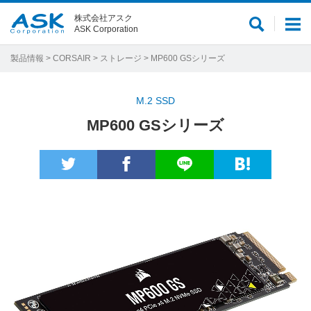
株式会社アスク
サ
メ
ASK Corporation
イ
ニ
ト
ュ
製品情報
>
CORSAIR
>
ストレージ
> MP600 GSシリーズ
内
ー
検
M.2 SSD
索
MP600 GSシリーズ