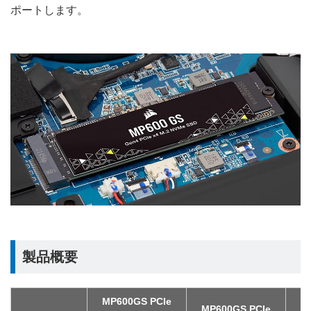
ポートします。
製品概要
MP600GS PCIe
M
MP600GS PCIe