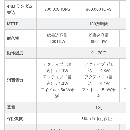
4KB ランダム
700,000 IOPS
800,000 IOPS
1,
書込
MTTF
150万時間
総書込容量
総書込容量
耐久性
300TBW
600TBW
動作温度
0～70℃
アクティブ（読
アクティブ（読
ア
込）：4.1W
込）：4.3W
アクティブ（書
アクティブ（書
ア
消費電力
込）：4.1W
込）：4.4W
アイドル：5mW未
アイドル：5mW未
ア
満
満
重量
8.2g
保証期間
5年（制限付保証）