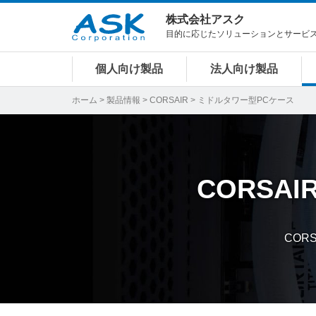
株式会社アスク
目的に応じたソリューションとサービ
個人向け製品
法人向け製品
ホーム
>
製品情報
>
CORSAIR
> ミドルタワー型PCケース
CORSAI
COR