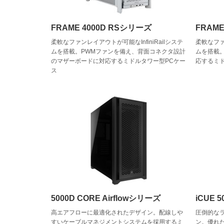
FRAME 4000D RSシリーズ
FRAM
柔軟なファンレイアウトが可能なInfiniRailシステ
柔軟なファン
ムを搭載。PWMファンを備え、背面コネクタ設計
ムを搭載
のマザーボードに対応するミドルタワー型PCケー
応するミ
ス
5000D CORE Airflowシリーズ
iCUE 
高エアフローに最適化されたデザイン。配線しや
圧倒的な
すいケーブルマネジメントシステムを採用するミ
ン。優れ