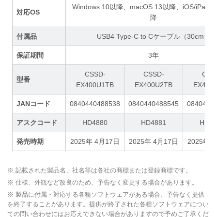
Windows 10以降、macOS 13以降、iOS/iPadO
対応OS
降
付属品
USB4 Type-C to Cケーブル（30cm）
保証期間
3年
CSSD-
CSSD-
CSS
型番
EX400U1TB
EX400U2TB
EX400
JANコード
0840440488538
0840440488545
0840440
アスクコード
HD4880
HD4881
HD48
発売時期
2025年 4月17日
2025年 4月17日
2025年 
※ 記載された製品名、社名等は各社の商標または登録商標です。
※ 仕様、外観など改良のため、予告なく変更する場合があります。
※ 製品に付属・対応する各種ソフトウェアがある場合、予告なく提供
を終了することがあります。提供が終了された各種ソフトウェアについ
ての問い合わせにはお応えできない場合がありますので予めご了承くだ