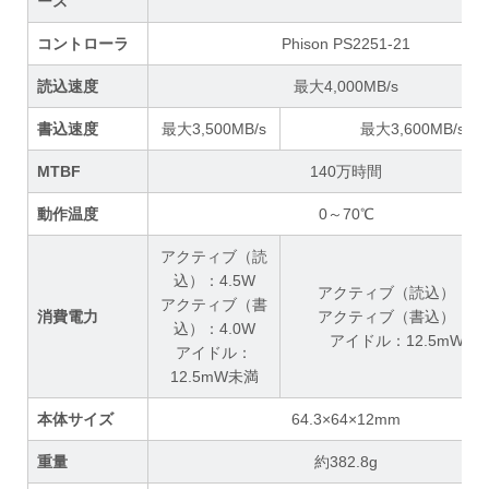
ース
コントローラ
Phison PS2251-21
読込速度
最大4,000MB/s
書込速度
最大3,500MB/s
最大3,600MB/s
MTBF
140万時間
動作温度
0～70℃
アクティブ（読
込）：4.5W
アクティブ（読込）：4.
アクティブ（書
消費電力
アクティブ（書込）：4.
込）：4.0W
アイドル：12.5mW未
アイドル：
12.5mW未満
本体サイズ
64.3×64×12mm
重量
約382.8g