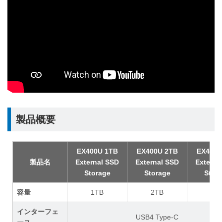
製品概要
EX400U 1TB
EX400U 2TB
EX400U
製品名
External SSD
External SSD
Externa
Storage
Storage
Stor
容量
1TB
2TB
4T
インターフェ
USB4 Type-C