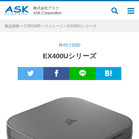
株式会社アスク
サ
メ
ASK Corporation
イ
ニ
ト
ュ
製品情報
>
CORSAIR
>
ストレージ
> EX400Uシリーズ
内
ー
検
外付けSSD
索
EX400Uシリーズ