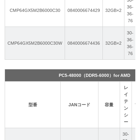
30-
36-
CMP64GX5M2B6000C30
0840006674429
32GB×2
36-
76
30-
36-
CMP64GX5M2B6000C30W
0840006674436
32GB×2
36-
76
PC5-48000（DDR5-6000）for AMD
レ
イ
テ
型番
JANコード
容量
電
ン
シ
ー
30-