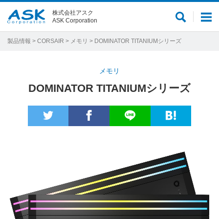
株式会社アスク
サ
メ
ASK Corporation
イ
ニ
ト
ュ
製品情報
>
CORSAIR
>
メモリ
> DOMINATOR TITANIUMシリーズ
内
ー
検
メモリ
索
DOMINATOR TITANIUMシリーズ