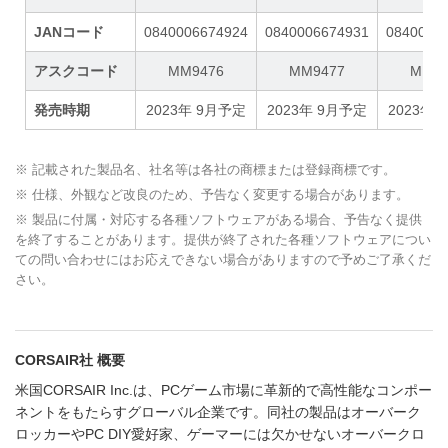
JANコード
0840006674924
0840006674931
0840006
アスクコード
MM9476
MM9477
MM94
発売時期
2023年 9月予定
2023年 9月予定
2023年
※ 記載された製品名、社名等は各社の商標または登録商標です。
※ 仕様、外観など改良のため、予告なく変更する場合があります。
※ 製品に付属・対応する各種ソフトウェアがある場合、予告なく提供
を終了することがあります。提供が終了された各種ソフトウェアについ
ての問い合わせにはお応えできない場合がありますので予めご了承くだ
さい。
CORSAIR社 概要
米国CORSAIR Inc.は、PCゲーム市場に革新的で高性能なコンポー
ネントをもたらすグローバル企業です。同社の製品はオーバーク
ロッカーやPC DIY愛好家、ゲーマーには欠かせないオーバークロ