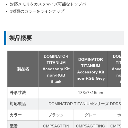
対応メモリをカスタマイズ可能なトップバー
3種類のカラーをラインナップ
製品概要
DOMINATOR
DOMIN
DOMINATOR
TITANIUM
TITAN
TITANIUM
製品名
Accessory Kit
Accesso
Accessory Kit
non-RGB
non-
non-RGB Grey
Black
Whi
外形寸法
133×7×15mm
対応製品
DOMINATOR TITANIUMシリーズ DDR5メ
カラー
ブラック
グレー
ホワ
型番
CMP5AGTFIN
CMP5AGTFING
CMP5AG