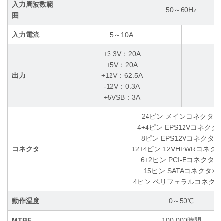
入力周波数範
50～60Hz
囲
入力電流
5～10A
+3.3V：20A
+5V：20A
出力
+12V：62.5A
-12V：0.3A
+5VSB：3A
24ピン メインコネクタ×
4+4ピン EPS12Vコネクタ×
8ピン EPS12Vコネクタ×
コネクタ
12+4ピン 12VHPWRコネク
6+2ピン PCI-Eコネクタ×
15ピン SATAコネクタ×8
4ピン ペリフェラルコネクタ
動作温度
0～50℃
MTBF
100,000時間