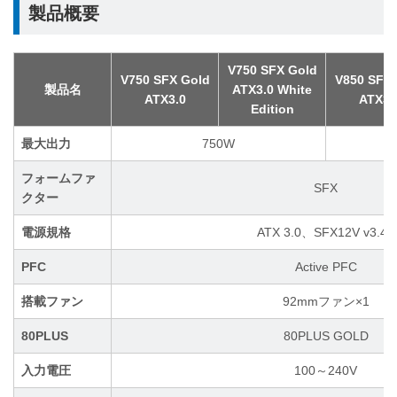
製品概要
V750 SFX Gold
V750 SFX Gold
V850 SFX 
製品名
ATX3.0 White
ATX3.0
ATX3.
Edition
最大出力
750W
フォームファ
SFX
クター
電源規格
ATX 3.0、SFX12V v3.42
PFC
Active PFC
搭載ファン
92mmファン×1
80PLUS
80PLUS GOLD
入力電圧
100～240V