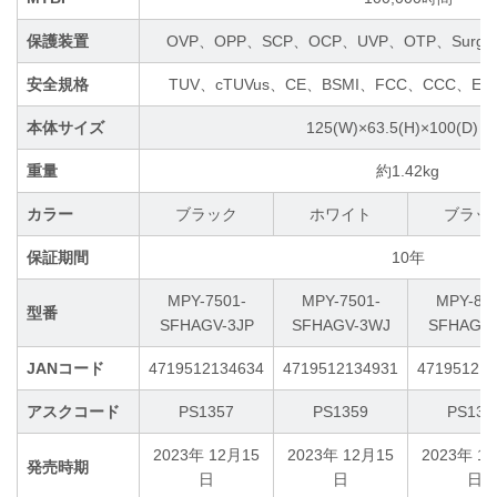
保護装置
OVP、OPP、SCP、OCP、UVP、OTP、Surge and 
安全規格
TUV、cTUVus、CE、BSMI、FCC、CCC、E
本体サイズ
125(W)×63.5(H)×100(D) 
重量
約1.42kg
カラー
ブラック
ホワイト
ブラッ
保証期間
10年
MPY-7501-
MPY-7501-
MPY-850
型番
SFHAGV-3JP
SFHAGV-3WJ
SFHAGV-
JANコード
4719512134634
4719512134931
471951213
アスクコード
PS1357
PS1359
PS135
2023年 12月15
2023年 12月15
2023年 1
発売時期
日
日
日