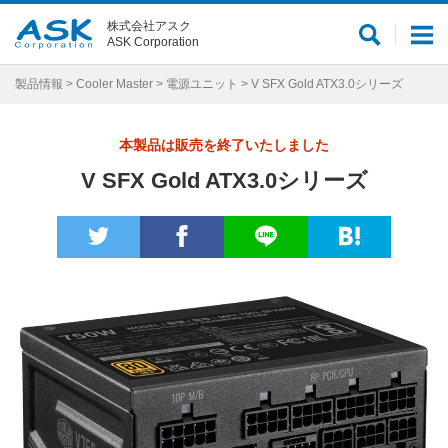
株式会社アスク
サ
メ
ASK Corporation
イ
ニ
ト
ュ
製品情報
>
Cooler Master
>
電源ユニット
> V SFX Gold ATX3.0シリーズ
内
ー
検
本製品は販売を終了いたしました
索
V SFX Gold ATX3.0シリーズ