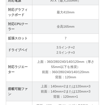
対応電源
ATX（最大200mm）
対応グラフィ
最大410mm
ックボード
対応CPUクー
全高165mm
ラー
拡張スロット
7
3.5インチ×2
ドライブベイ
2.5インチ×3
上面：360/280/240/140/120mm（厚さ
対応ラジエー
55mm以下を推奨）
ター
前面：360/280/240/140/120mm
背面：120mm
上面：140mm×2または120mm×3
搭載可能ファ
前面：140mm×2または120mm×3
ン
背面：120mm×1