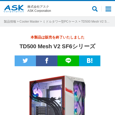
株式会社アスク
サ
メ
ASK Corporation
イ
ニ
ト
ュ
製品情報
>
Cooler Master
>
ミドルタワー型PCケース
> TD500 Mesh V2 SF6シリーズ
内
ー
検
本製品は販売を終了いたしました
索
TD500 Mesh V2 SF6シリーズ