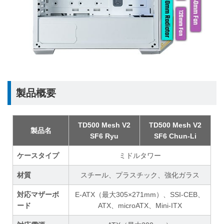
製品概要
TD500 Mesh V2
TD500 Mesh V2
製品名
SF6 Ryu
SF6 Chun-Li
ケースタイプ
ミドルタワー
材質
スチール、プラスチック、強化ガラス
対応マザーボ
E-ATX（最大305×271mm）、SSI-CEB、
ード
ATX、microATX、Mini-ITX