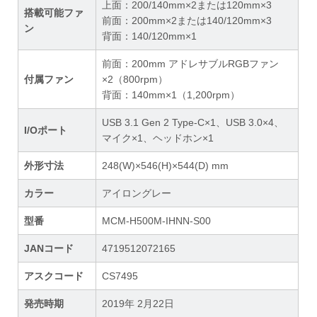
上面：200/140mm×2または120mm×3
搭載可能ファ
前面：200mm×2または140/120mm×3
ン
背面：140/120mm×1
前面：200mm アドレサブルRGBファン
付属ファン
×2（800rpm）
背面：140mm×1（1,200rpm）
USB 3.1 Gen 2 Type-C×1、USB 3.0×4、
I/Oポート
マイク×1、ヘッドホン×1
外形寸法
248(W)×546(H)×544(D) mm
カラー
アイロングレー
型番
MCM-H500M-IHNN-S00
JANコード
4719512072165
アスクコード
CS7495
発売時期
2019年 2月22日