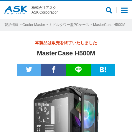
株式会社アスク
サ
メ
ASK Corporation
イ
ニ
ト
ュ
製品情報
>
Cooler Master
>
ミドルタワー型PCケース
> MasterCase H500M
内
ー
検
本製品は販売を終了いたしました
索
MasterCase H500M