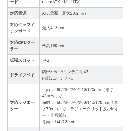
ード
microATX、Mini-ITX
対応電源
ATX電源（最大200mm）
対応グラフィ
最大412mm
ックボード
対応CPUクー
全高190mm
ラー
拡張スロット
7+2
内部3.5/2.5インチ共用×2
ドライブベイ
内部2.5インチ×6
上面：360/280/240/140/120mm（厚さ
43mmまで）
対応ラジエー
前面：360/280/240/200/140/120mm（厚
ター
さ70mmまで、ラジエータリッド及びMポ
ート非搭載時）
背面：140/120mm