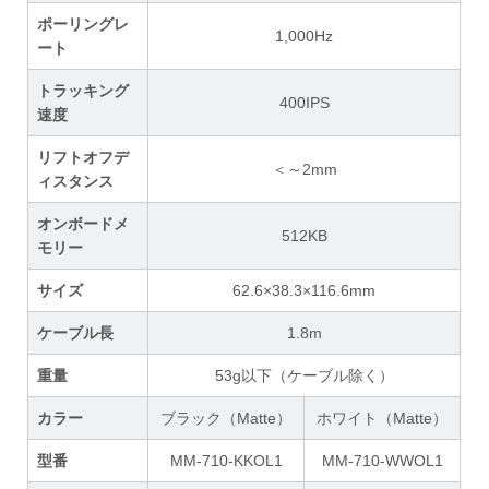
ポーリングレ
1,000Hz
ート
トラッキング
400IPS
速度
リフトオフデ
＜～2mm
ィスタンス
オンボードメ
512KB
モリー
サイズ
62.6×38.3×116.6mm
ケーブル長
1.8m
重量
53g以下（ケーブル除く）
カラー
ブラック（Matte）
ホワイト（Matte）
型番
MM-710-KKOL1
MM-710-WWOL1