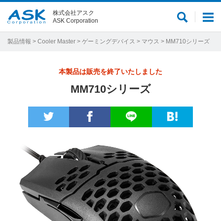
株式会社アスク
サ
メ
ASK Corporation
イ
ニ
ト
ュ
製品情報
>
Cooler Master
>
ゲーミングデバイス
>
マウス
> MM710シリーズ
内
ー
検
本製品は販売を終了いたしました
索
MM710シリーズ