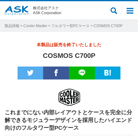
株式会社アスク
サ
メ
ASK Corporation
イ
ニ
ト
ュ
製品情報
>
Cooler Master
>
フルタワー型PCケース
> COSMOS C700P
内
ー
検
本製品は販売を終了いたしました
索
COSMOS C700P
これまでにない内部レイアウトとケースを完全に分
解できるモジュラーデザインを採用したハイエンド
向けのフルタワー型PCケース