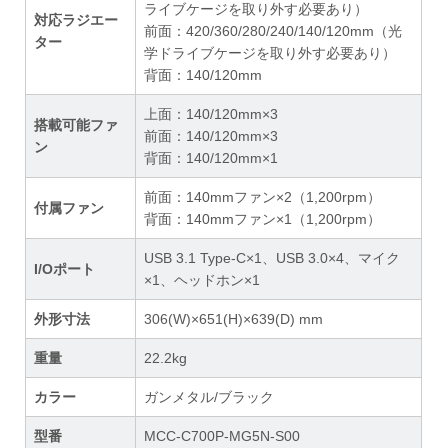
ライブケージを取り外す必要あり）
対応ラジエー
前面：420/360/280/240/140/120mm（光
ター
学ドライブケージを取り外す必要あり）
背面：140/120mm
上面：140/120mm×3
搭載可能ファ
前面：140/120mm×3
ン
背面：140/120mm×1
前面：140mmファン×2（1,200rpm）
付属ファン
背面：140mmファン×1（1,200rpm）
USB 3.1 Type-C×1、USB 3.0×4、マイク
I/Oポート
×1、ヘッドホン×1
外形寸法
306(W)×651(H)×639(D) mm
重量
22.2kg
カラー
ガンメタル/ブラック
型番
MCC-C700P-MG5N-S00