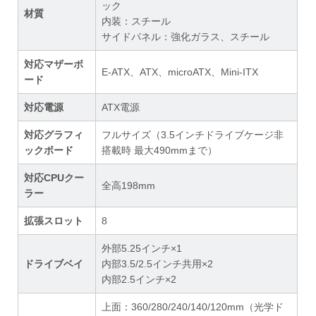
ック
材質
内装：スチール
サイドパネル：強化ガラス、スチール
対応マザーボ
E-ATX、ATX、microATX、Mini-ITX
ード
対応電源
ATX電源
対応グラフィ
フルサイズ（3.5インチドライブケージ非
ックボード
搭載時 最大490mmまで）
対応CPUクー
全高198mm
ラー
拡張スロット
8
外部5.25インチ×1
ドライブベイ
内部3.5/2.5インチ共用×2
内部2.5インチ×2
上面：360/280/240/140/120mm（光学ド