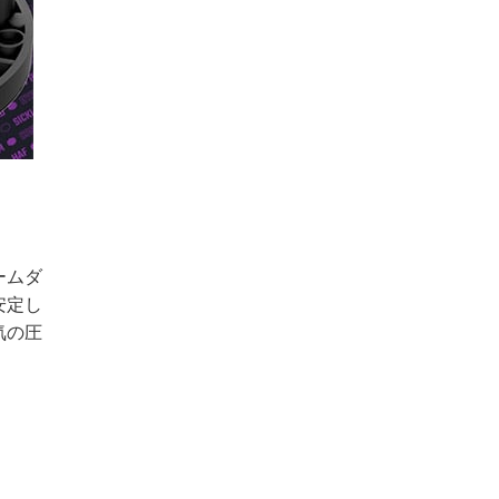
レームダ
安定し
気の圧