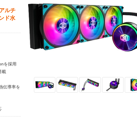
ュアルチ
ンド水
tionを採用
搭載
熱伝導率を
応