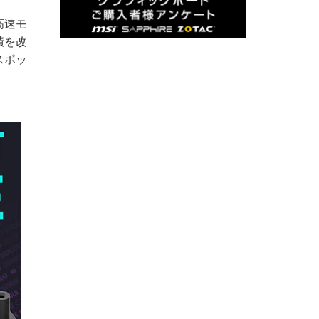
高速モ
積を改
スポッ