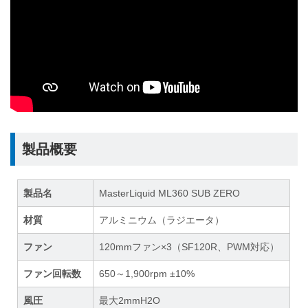
製品概要
製品名
MasterLiquid ML360 SUB ZERO
材質
アルミニウム（ラジエータ）
ファン
120mmファン×3（SF120R、PWM対応）
ファン回転数
650～1,900rpm ±10%
風圧
最大2mmH2O