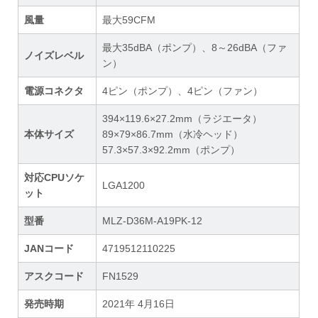
風量
最大59CFM
最大35dBA（ポンプ）、8～26dBA（ファ
ノイズレベル
ン）
電源コネクタ
4ピン（ポンプ）、4ピン（ファン）
394×119.6×27.2mm（ラジエータ）
本体サイズ
89×79×86.7mm（水冷ヘッド）
57.3×57.3×92.2mm（ポンプ）
対応CPUソケ
LGA1200
ット
型番
MLZ-D36M-A19PK-12
JANコード
4719512110225
アスクコード
FN1529
発売時期
2021年 4月16日