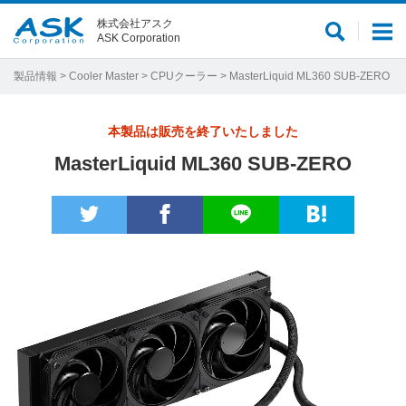
株式会社アスク
サ
メ
ASK Corporation
イ
ニ
ト
ュ
製品情報
>
Cooler Master
>
CPUクーラー
> MasterLiquid ML360 SUB-ZERO
内
ー
検
本製品は販売を終了いたしました
索
MasterLiquid ML360 SUB-ZERO