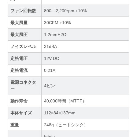
ファン回転数
800～2,200rpm ±10%
最大風量
30CFM ±10%
最大風圧
1.2mmH2O
ノイズレベル
31dBA
定格電圧
12V DC
定格電流
0.21A
電源コネクタ
4ピン
ー
動作寿命
40,000時間（MTTF）
本体サイズ
112×84×137mm
重量
248g（ヒートシンク）
Intel：