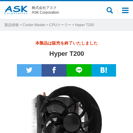
株式会社アスク
サ
メ
ASK Corporation
イ
ニ
ト
ュ
製品情報
>
Cooler Master
>
CPUクーラー
> Hyper T200
内
ー
検
本製品は販売を終了いたしました
索
Hyper T200