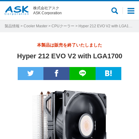
株式会社アスク
サ
メ
ASK Corporation
イ
ニ
ト
ュ
製品情報
>
Cooler Master
>
CPUクーラー
> Hyper 212 EVO V2 with LGA1700
内
ー
検
本製品は販売を終了いたしました
索
Hyper 212 EVO V2 with LGA1700