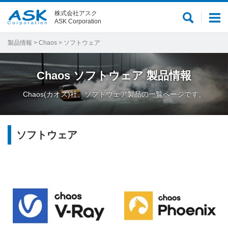
株式会社アスク
サ
メ
ASK Corporation
イ
ニ
ト
ュ
製品情報
>
Chaos
> ソフトウェア
内
ー
検
Chaos
ソフトウェア
製品情報
索
Chaos(カオス)社、ソフトウェア製品の一覧ページです。
ソフトウェア