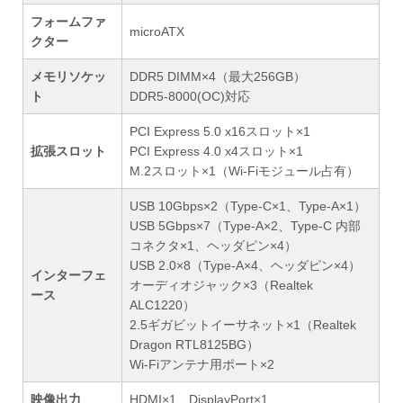
フォームファ
microATX
クター
メモリソケッ
DDR5 DIMM×4（最大256GB）
ト
DDR5-8000(OC)対応
PCI Express 5.0 x16スロット×1
拡張スロット
PCI Express 4.0 x4スロット×1
M.2スロット×1（Wi-Fiモジュール占有）
USB 10Gbps×2（Type-C×1、Type-A×1）
USB 5Gbps×7（Type-A×2、Type-C 内部
コネクタ×1、ヘッダピン×4）
USB 2.0×8（Type-A×4、ヘッダピン×4）
インターフェ
オーディオジャック×3（Realtek
ース
ALC1220）
2.5ギガビットイーサネット×1（Realtek
Dragon RTL8125BG）
Wi-Fiアンテナ用ポート×2
映像出力
HDMI×1、DisplayPort×1