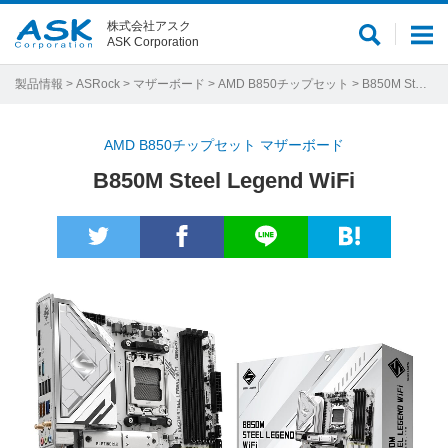
株式会社アスク
サ
メ
ASK Corporation
イ
ニ
ト
ュ
製品情報
>
ASRock
>
マザーボード
>
AMD B850チップセット
> B850M Steel Legend WiFi
内
ー
検
AMD B850チップセット マザーボード
索
B850M Steel Legend WiFi