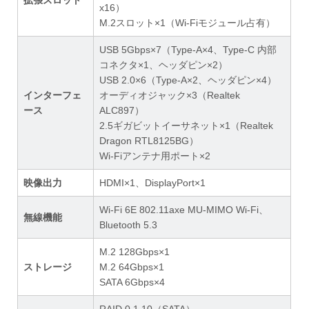
x16）
M.2スロット×1（Wi-Fiモジュール占有）
USB 5Gbps×7（Type-A×4、Type-C 内部
コネクタ×1、ヘッダピン×2）
USB 2.0×6（Type-A×2、ヘッダピン×4）
インターフェ
オーディオジャック×3（Realtek
ース
ALC897）
2.5ギガビットイーサネット×1（Realtek
Dragon RTL8125BG）
Wi-Fiアンテナ用ポート×2
映像出力
HDMI×1、DisplayPort×1
Wi-Fi 6E 802.11axe MU-MIMO Wi-Fi、
無線機能
Bluetooth 5.3
M.2 128Gbps×1
ストレージ
M.2 64Gbps×1
SATA 6Gbps×4
RAID 0,1,10（SATA）