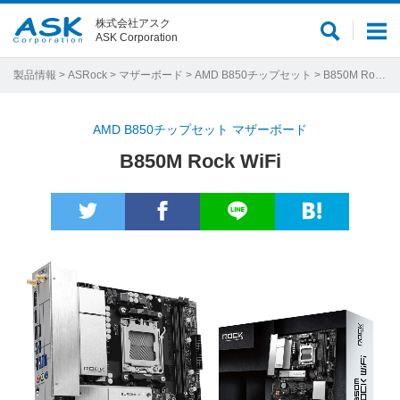
株式会社アスク
サ
メ
ASK Corporation
イ
ニ
ト
ュ
製品情報
>
ASRock
>
マザーボード
>
AMD B850チップセット
> B850M Rock WiFi
内
ー
検
AMD B850チップセット マザーボード
索
B850M Rock WiFi