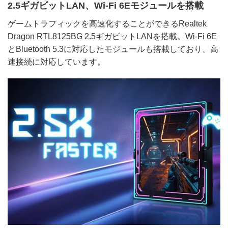
2.5ギガビットLAN、Wi-Fi 6Eモジュールを搭載
ゲームトラフィックを高速化することができるRealtek
Dragon RTL8125BG 2.5ギガビットLANを搭載。Wi-Fi 6E
とBluetooth 5.3に対応したモジュールも搭載しており、高
速接続に対応しています。