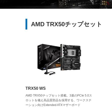
AMD TRX50チップセット
TRX50 WS
AMD TRX50チップセット搭載。3基のPCIe 5.0ス
ロットを備え高品質部品を採用する、ワークステ
ーション向けExtended ATXマザーボード