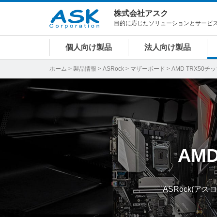
株式会社アスク
目的に応じたソリューションとサービ
個人向け製品
法人向け製品
ホーム
>
製品情報
>
ASRock
>
マザーボード
> AMD TRX50
AM
ASRock(ア