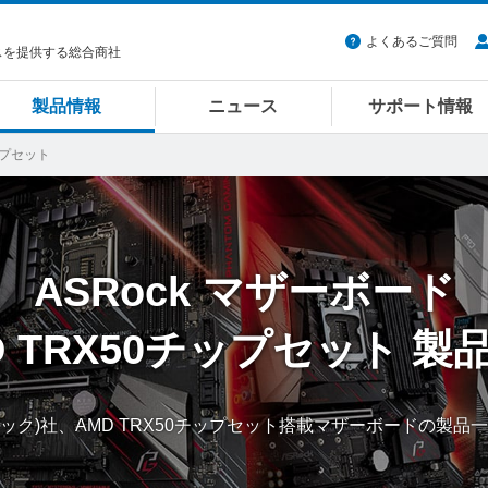
よくあるご質問
スを提供する総合商社
製品情報
ニュース
サポート情報
チップセット
ASRock
マザーボード
D TRX50チップセット
製
スロック)社、AMD TRX50チップセット搭載マザーボードの製