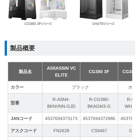
製品概要
ASSASSIN VC
製品名
CG380 3F
CG380 
ELITE
カラー
ブラック
ホワ
R-ASN4-
R-CG380-
R-CG3
型番
BKNVNN-GJD
BKAGM3-G
WHAG
JANコード
4537694373173
4537694372886
4537694
アスクコード
FN2628
CS9467
CS94