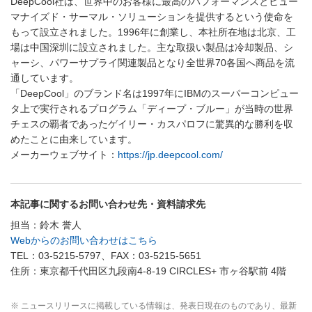
DeepCool社は、世界中のお客様に最高のパフォーマンスとヒュー
マナイズド・サーマル・ソリューションを提供するという使命を
もって設立されました。1996年に創業し、本社所在地は北京、工
場は中国深圳に設立されました。主な取扱い製品は冷却製品、シ
ャーシ、パワーサプライ関連製品となり全世界70各国へ商品を流
通しています。
「DeepCool」のブランド名は1997年にIBMのスーパーコンピュー
タ上で実行されるプログラム「ディープ・ブルー」が当時の世界
チェスの覇者であったゲイリー・カスパロフに驚異的な勝利を収
めたことに由来しています。
メーカーウェブサイト：
https://jp.deepcool.com/
本記事に関するお問い合わせ先・資料請求先
担当：鈴木 誉人
Webからのお問い合わせはこちら
TEL：03-5215-5797、FAX：03-5215-5651
住所：東京都千代田区九段南4-8-19 CIRCLES+ 市ヶ谷駅前 4階
※ ニュースリリースに掲載している情報は、発表日現在のものであり、最新