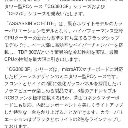
タワー型PCケース「CG380 3F」シリーズおよび
「CH270」シリーズを発表いたします。
「ASSASSIN VC ELITE」は、既存ホワイトモデルのカラ
ーバリエーションモデルとなり、ハイパフォーマンス空冷
CPUクーラーの新たな基準を打ち立てるフラッグシップ
モデルです。ベース部に高効率なベイパーチャンバーを搭
載し、TDP 300Wという驚異的な冷却性能を実現。最新
CPUの性能を最大限に引き出します。
「CG380 3F」シリーズは、microATXマザーボードに対応
したピラーレスデザインのミニタワー型PCケースです。
フロントとサイドの2面に強化ガラスパネルを採用したパ
ノラマビューが楽しめる製品です。3基のアドレサブル
RGBファンを標準搭載するほか、背面コネクタマザーボ
ードにも対応。内部コンポーネントを美しくライトアップ
した特別な一台を創り上げることができます。カラーバリ
エーションはブラックとホワイトの2色をラインナップし
ております。