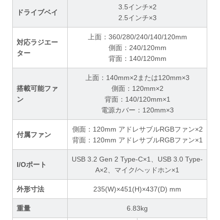
3.5インチ×2
ドライブベイ
2.5インチ×3
上面：360/280/240/140/120mm
対応ラジエー
側面：240/120mm
ター
背面：140/120mm
上面：140mm×2または120mm×3
搭載可能ファ
側面：120mm×2
ン
背面：140/120mm×1
電源カバー：120mm×3
側面：120mm アドレサブルRGBファン×2
付属ファン
背面：120mm アドレサブルRGBファン×1
USB 3.2 Gen 2 Type-C×1、USB 3.0 Type-
I/Oポート
A×2、マイク/ヘッドホン×1
外形寸法
235(W)×451(H)×437(D) mm
重量
6.83kg