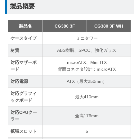
製品概要
製品名
CG380 3F
CG380 3F WH
ケースタイプ
ミニタワー
材質
ABS樹脂、SPCC、強化ガラス
対応マザーボ
microATX、Mini-ITX
ード
背面コネクタ設計：microATX
対応電源
ATX（最大250mm）
対応グラフィ
最大410mm
ックボード
対応CPUクー
全高176mm
ラー
拡張スロット
5