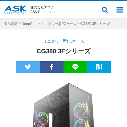
株式会社アスク
サ
メ
ASK Corporation
イ
ニ
ト
ュ
製品情報
>
DeepCool
>
ミニタワー型PCケース
> CG380 3Fシリーズ
内
ー
検
ミニタワー型PCケース
索
CG380 3Fシリーズ