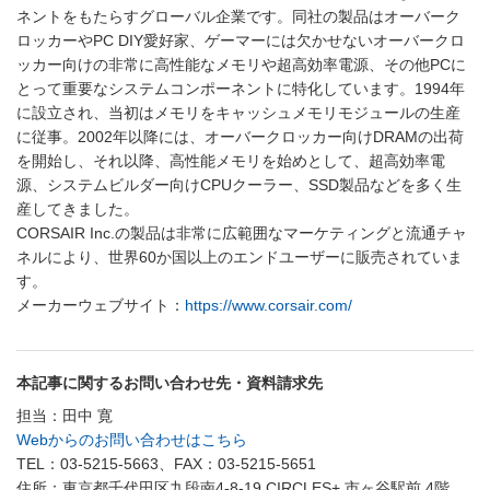
ネントをもたらすグローバル企業です。同社の製品はオーバーク
ロッカーやPC DIY愛好家、ゲーマーには欠かせないオーバークロ
ッカー向けの非常に高性能なメモリや超高効率電源、その他PCに
とって重要なシステムコンポーネントに特化しています。1994年
に設立され、当初はメモリをキャッシュメモリモジュールの生産
に従事。2002年以降には、オーバークロッカー向けDRAMの出荷
を開始し、それ以降、高性能メモリを始めとして、超高効率電
源、システムビルダー向けCPUクーラー、SSD製品などを多く生
産してきました。
CORSAIR Inc.の製品は非常に広範囲なマーケティングと流通チャ
ネルにより、世界60か国以上のエンドユーザーに販売されていま
す。
メーカーウェブサイト：
https://www.corsair.com/
本記事に関するお問い合わせ先・資料請求先
担当：田中 寛
Webからのお問い合わせはこちら
TEL：03-5215-5663、FAX：03-5215-5651
住所：東京都千代田区九段南4-8-19 CIRCLES+ 市ヶ谷駅前 4階