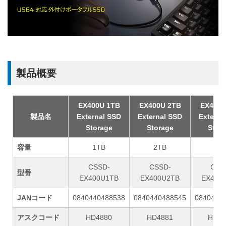
製品概要
EX400U 1TB
EX400U 2TB
EX400U
製品名
External SSD
External SSD
Externa
Storage
Storage
Stor
容量
1TB
2TB
4T
CSSD-
CSSD-
CSS
型番
EX400U1TB
EX400U2TB
EX400
JANコード
0840440488538
0840440488545
0840440
アスクコード
HD4880
HD4881
HD48