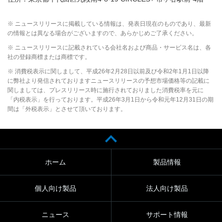
※ ニュースリリースに掲載している情報は、発表日現在のものであり、最新
の情報とは異なる場合がございますので、あらかじめご了承ください。
※ ニュースリリースに記載されている会社名および商品・サービス名は、各
社の登録商標または商標です。
※ 消費税表示に関しまして、平成26年2月28日以前及び令和2年1月1日以降
に弊社より発信されておりますニュースリリースの予想市場価格等の記載に
関しましては、プレスリリース時に施行されておりました消費税率を元に
「内税表示」を行っております。平成26年3月1日から令和元年12月31日の期
間は「外税表示」とさせて頂いております。
ホーム
製品情報
個人向け製品
法人向け製品
ニュース
サポート情報