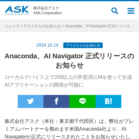
株式会社アスク
サ
メ
ASK Corporation
イ
ニ
ト
ュ
ニュース
>
アスクからのお知らせ
> Anaconda、AI Navigator 正式リリースのお知らせ
内
ー
検
2024.10.16
アスクからのお知らせ
索
Anaconda、AI Navigator 正式リリースの
お知らせ
ローカルデバイス上で200以上の学習済LLMを使って生成
AIアプリケーションの開発が可能に
株式会社アスク（本社：東京都千代田区）は、弊社がプレ
ミアムパートナーを務めます米国Anaconda社より、AI
Navigatorが正式にリリースされたことをお知らせいたし