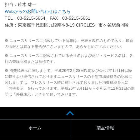
担当：鈴木 雄一
Webからのお問い合わせはこちら
TEL：03-5215-5654、FAX：03-5215-5651
住所：東京都千代田区九段南4-8-19 CIRCLES+ 市ヶ谷駅前 4階
※ ニュースリリースに掲載している情報は、発表日現在のものであり、最新
の情報とは異なる場合がございますので、あらかじめご了承ください。
※ ニュースリリースに記載されている会社名および商品・サービス名は、各
社の登録商標または商標です。
※ 消費税表示に関しまして、平成26年2月28日以前及び令和2年1月1日以降
に弊社より発信されておりますニュースリリースの予想市場価格等の記載に
関しましては、プレスリリース時に施行されておりました消費税率を元に
「内税表示」を行っております。平成26年3月1日から令和元年12月31日の期
間は「外税表示」とさせて頂いております。
ホーム
製品情報