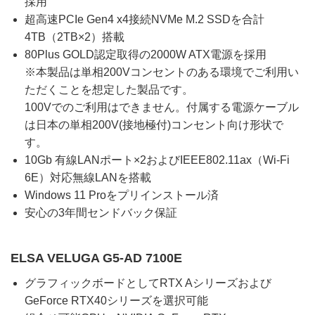
採用
超高速PCIe Gen4 x4接続NVMe M.2 SSDを合計
4TB（2TB×2）搭載
80Plus GOLD認定取得の2000W ATX電源を採用
※本製品は単相200Vコンセントのある環境でご利用い
ただくことを想定した製品です。
100Vでのご利用はできません。付属する電源ケーブル
は日本の単相200V(接地極付)コンセント向け形状で
す。
10Gb 有線LANポート×2およびIEEE802.11ax（Wi-Fi
6E）対応無線LANを搭載
Windows 11 Proをプリインストール済
安心の3年間センドバック保証
ELSA VELUGA G5-AD 7100E
グラフィックボードとしてRTX Aシリーズおよび
GeForce RTX40シリーズを選択可能