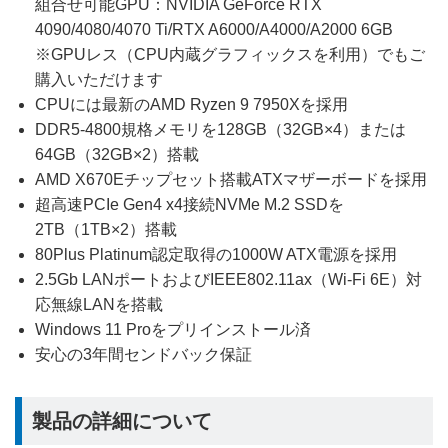
組合せ可能GPU：NVIDIA GeForce RTX
4090/4080/4070 Ti/RTX A6000/A4000/A2000 6GB
※GPUレス（CPU内蔵グラフィックスを利用）でもご
購入いただけます
CPUには最新のAMD Ryzen 9 7950Xを採用
DDR5-4800規格メモリを128GB（32GB×4）または
64GB（32GB×2）搭載
AMD X670Eチップセット搭載ATXマザーボードを採用
超高速PCIe Gen4 x4接続NVMe M.2 SSDを
2TB（1TB×2）搭載
80Plus Platinum認定取得の1000W ATX電源を採用
2.5Gb LANポートおよびIEEE802.11ax（Wi-Fi 6E）対
応無線LANを搭載
Windows 11 Proをプリインストール済
安心の3年間センドバック保証
製品の詳細について