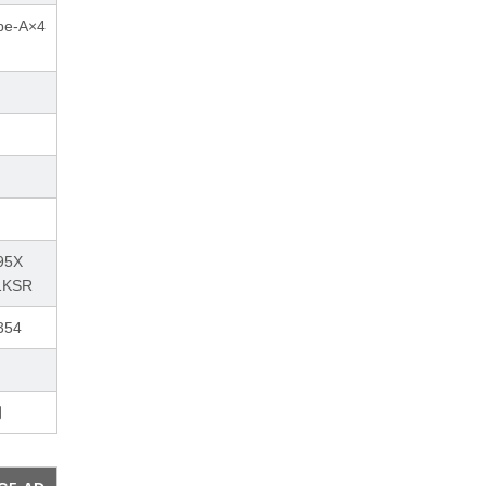
pe-A×4
95X
1KSR
354
月