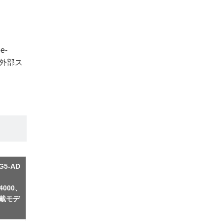
e-
を外部ス
G5-AD
A4000、
搭載モデ