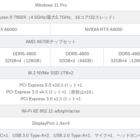
Windows 11 Pro
yzen 9 7950X（4.5GHz/最大5.7GHz、16コア/32スレッド）
TX A6000
NVIDIA RTX A4000
AMD X670Eチップセット
DDR5-4800
DDR5-4800
DDR5-480
32GB×4（128GB）
32GB×2（64GB）
32GB×4（12
M.2 NVMe SSD 1TB×2
PCI Express 5.0 x16スロット×1
PCI Express 3.0 x4スロット×1（形状はx16）
PCI Express 3.0 x1スロット×1
Wi-Fi 6E 802.11 a/b/g/n/ac/ax
DisplayPort 1.4a×4
ype-C×1、USB 3.0 Type-A×2、USB 2.0 Type-A×2、マイク×1、ヘッドホン