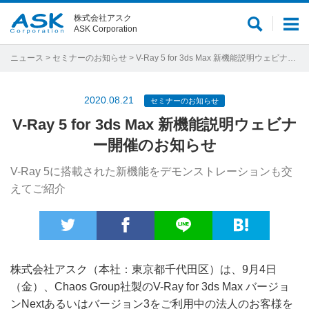
株式会社アスク
サ
メ
ASK Corporation
イ
ニ
ト
ュ
ニュース
>
セミナーのお知らせ
> V-Ray 5 for 3ds Max 新機能説明ウェビナー開催のお知らせ
内
ー
検
2020.08.21
セミナーのお知らせ
索
V-Ray 5 for 3ds Max 新機能説明ウェビナ
ー開催のお知らせ
V-Ray 5に搭載された新機能をデモンストレーションも交
えてご紹介
株式会社アスク（本社：東京都千代田区）は、9月4日
（金）、Chaos Group社製のV-Ray for 3ds Max バージョ
ンNextあるいはバージョン3をご利用中の法人のお客様を