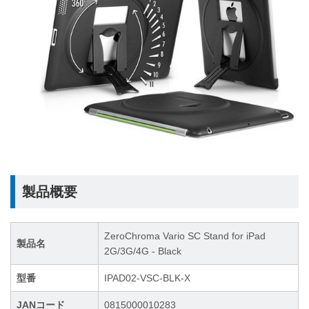
製品概要
ZeroChroma Vario SC Stand for iPad
製品名
2G/3G/4G - Black
型番
IPAD02-VSC-BLK-X
JANコード
0815000010283