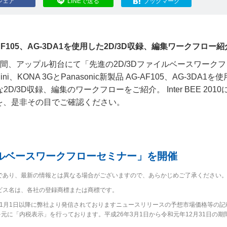
シェア
LINEで送る
ブックマーク
ic AG-AF105、AG-3DA1を使用した2D/3D収録、編集ワークフロー紹
2日間、アップル初台にて「先進の2D/3Dファイルベースワーク
、KONA 3GとPanasonic新製品 AG-AF105、AG-3DA1を
高効率な2D/3D収録、編集のワークフローをご紹介。 Inter BEE 201
を、是非その目でご確認ください。
。
イルベースワークフローセミナー」を開催
であり、最新の情報とは異なる場合がございますので、あらかじめご了承ください
ビス名は、各社の登録商標または商標です。
2年1月1日以降に弊社より発信されておりますニュースリリースの予想市場価格等の記
に「内税表示」を行っております。平成26年3月1日から令和元年12月31日の期