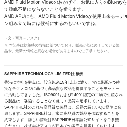
AMD Fluid Motion Videoのおかげで、お気に入りのBlu
て睡眠不足にならないことを祈ります。
AMD APUにも、AMD Fluid Motion Videoが使用出
ン組み立て時には候補にするのもいいですね。
（文・写真＝アスク）
※ 本記事は執筆時の情報に基づいており、販売が既に終了している製
品や、最新の情報と異なる場合がありますのでご了承ください。
SAPPHIRE TECHNOLOGY LIMITED社 概要
香港に本社を拠点に、設立以来15年以上に渡り、常に最新かつ確
実なテクノロジに基づく高品質な製品を提供することをモットー
に活動してきました。ISO9001および14001認定の工場で生産され
る製品は、妥協することなく厳しく品質を追求しています。
SAPPHIRE社のこれら高品質な製品は、業界の厳しいQO標準に合
致します。SAPPHIRE社は、常に高品質の製品を供給することを
約束します。詳しい情報はSAPPHIRE日本語公式サイトをご参照
ください。株式会社アスクが日本での販売を担当しております。