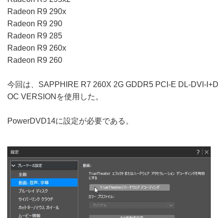
Radeon R9 290x
Radeon R9 290
Radeon R9 285
Radeon R9 260x
Radeon R9 260
今回は、SAPPHIRE R7 260X 2G GDDR5 PCI-E DL-DVI-I+DL-
OC VERSIONを使用した。
PowerDVD14に設定が必要である。