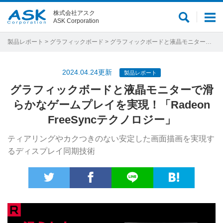
株式会社アスク
サ
メ
ASK Corporation
イ
ニ
ト
ュ
製品レポート
>
グラフィックボード
> グラフィックボードと液晶モニターで滑らかなゲームプレイを実現！「Radeon FreeSyncテクノロジー」
内
ー
検
2024.04.24更新
製品レポート
索
グラフィックボードと液晶モニターで滑
らかなゲームプレイを実現！「Radeon
FreeSyncテクノロジー」
ティアリングやカクつきのない安定した画面描画を実現す
るディスプレイ同期技術