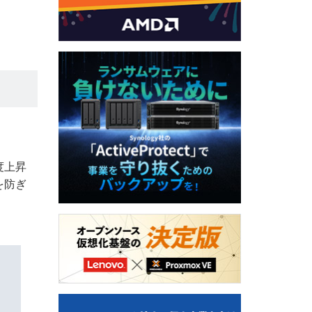
度上昇
を防ぎ