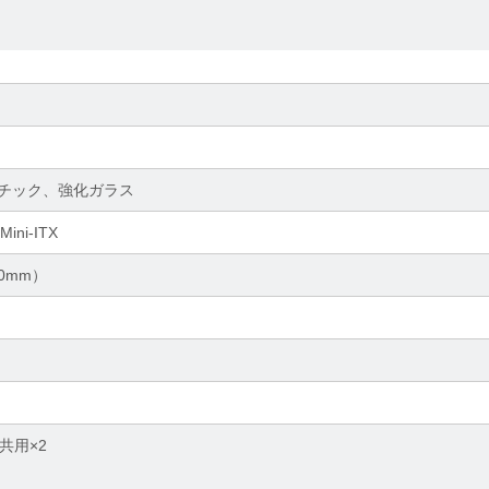
チック、強化ガラス
ini-ITX
0mm）
チ共用×2