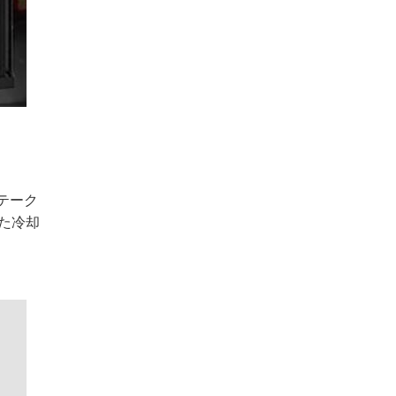
テーク
た冷却