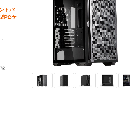
ントパ
型PCケ
ル
可能