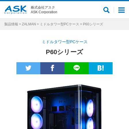
株式会社アスク
サ
メ
ASK Corporation
イ
ニ
ト
ュ
製品情報
>
ZALMAN
>
ミドルタワー型PCケース
> P60シリーズ
内
ー
検
ミドルタワー型PCケース
索
P60シリーズ