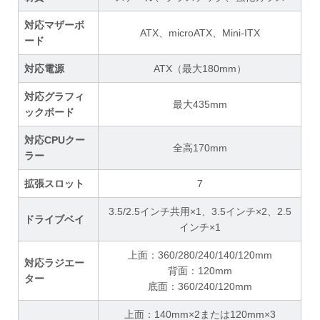
対応マザーボ
ATX、microATX、Mini-ITX
ード
対応電源
ATX（最大180mm）
対応グラフィ
最大435mm
ックボード
対応CPUクー
全高170mm
ラー
拡張スロット
7
3.5/2.5インチ共用×1、3.5インチ×2、2.5
ドライブベイ
インチ×1
上面：360/280/240/140/120mm
対応ラジエー
背面：120mm
ター
底面：360/240/120mm
上面：140mm×2または120mm×3