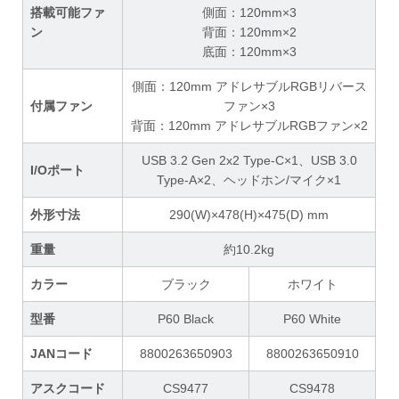
搭載可能ファ
側面：120mm×3
ン
背面：120mm×2
底面：120mm×3
側面：120mm アドレサブルRGBリバース
付属ファン
ファン×3
背面：120mm アドレサブルRGBファン×2
USB 3.2 Gen 2x2 Type-C×1、USB 3.0
I/Oポート
Type-A×2、ヘッドホン/マイク×1
外形寸法
290(W)×478(H)×475(D) mm
重量
約10.2kg
カラー
ブラック
ホワイト
型番
P60 Black
P60 White
JANコード
8800263650903
8800263650910
アスクコード
CS9477
CS9478